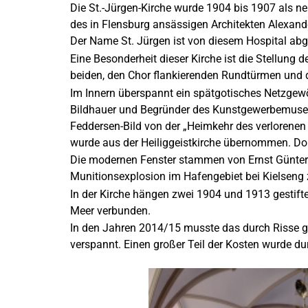
Die St.-Jürgen-Kirche wurde 1904 bis 1907 als n
des in Flensburg ansässigen Architekten Alexander
Der Name St. Jürgen ist von diesem Hospital abge
Eine Besonderheit dieser Kirche ist die Stellung
beiden, den Chor flankierenden Rundtürmen und 
Im Innern überspannt ein spätgotisches Netzgewö
Bildhauer und Begründer des Kunstgewerbemuseum
Feddersen-Bild von der „Heimkehr des verlorenen
wurde aus der Heiliggeistkirche übernommen. Dort
Die modernen Fenster stammen von Ernst Günter H
Munitionsexplosion im Hafengebiet bei Kielseng 
In der Kirche hängen zwei 1904 und 1913 gestifte
Meer verbunden.
In den Jahren 2014/15 musste das durch Risse g
verspannt. Einen großer Teil der Kosten wurde dur