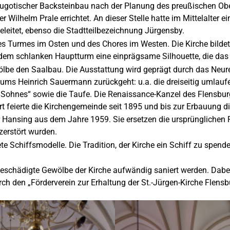
eugotischer Backsteinbau nach der Planung des preußischen Ob
 Wilhelm Prale errichtet. An dieser Stelle hatte im Mittelalter e
leitet, ebenso die Stadtteilbezeichnung Jürgensby.
 des Turmes im Osten und des Chores im Westen. Die Kirche bilde
dem schlanken Hauptturm eine einprägsame Silhouette, die das 
lbe den Saalbau. Die Ausstattung wird geprägt durch das Neure
s Heinrich Sauermann zurückgeht: u.a. die dreiseitig umlaufe
 Sohnes“ sowie die Taufe. Die Renaissance-Kanzel des Flensbur
 feierte die Kirchengemeinde seit 1895 und bis zur Erbauung die
ansing aus dem Jahre 1959. Sie ersetzen die ursprünglichen Fe
zerstört wurden.
te Schiffsmodelle. Die Tradition, der Kirche ein Schiff zu spen
eschädigte Gewölbe der Kirche aufwändig saniert werden. Dab
ch den „Förderverein zur Erhaltung der St.-Jürgen-Kirche Flensb